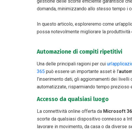
gestione delle scorte efficiente garantisce che
domanda, minimizzando allo stesso tempo i cos
In questo articolo, esploreremo come un’appli
possa notevolmente migliorare la produttività 
Automazione di compiti ripetitivi
Una delle principali ragioni per cui
un’applicazi
365
può essere un importante asset è l’
autom
l’inserimento dati, gli aggiornamenti dei livel
automatizzate, risparmiando tempo prezioso e 
Accesso da qualsiasi luogo​
La connettività online offerta da
Microsoft 3
scorte da qualsiasi dispositivo connesso a Inte
lavorare in movimento, da casa o da diverse se