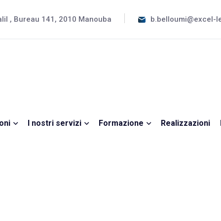
alil , Bureau 141, 2010 Manouba
b.belloumi@excel-
oni
I nostri servizi
Formazione
Realizzazioni