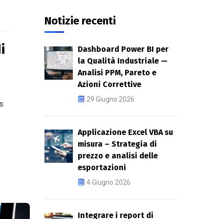
Notizie recenti
i
Dashboard Power BI per
la Qualità Industriale —
Analisi PPM, Pareto e
Azioni Correttive
29 Giugno 2026
ns
Applicazione Excel VBA su
misura – Strategia di
prezzo e analisi delle
esportazioni
4 Giugno 2026
Integrare i report di